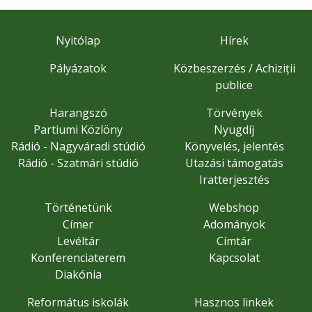
Nyitólap
Hírek
Pályázatok
Közbeszerzés / Achiziții
publice
Harangszó
Törvények
Partiumi Közlöny
Nyugdíj
Rádió - Nagyváradi stúdió
Könyvelés, jelentés
Rádió - Szatmári stúdió
Utazási támogatás
Iratterjesztés
Történetünk
Webshop
Címer
Adományok
Levéltár
Címtár
Konferenciaterem
Kapcsolat
Diakónia
Református iskolák
Hasznos linkek