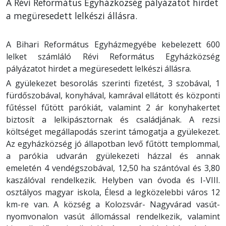
A Révi Református Egyházközség pályázatot hirdet
a megüresedett lelkészi állásra.
A Bihari Református Egyházmegyébe kebelezett 600
lelket számláló Révi Református Egyházközség
pályázatot hirdet a megüresedett lelkészi állásra.
A gyülekezet besorolás szerinti fizetést, 3 szobával, 1
fürdőszobával, konyhával, kamrával ellátott és központi
fűtéssel fűtött parókiát, valamint 2 ár konyhakertet
biztosít a lelkipásztornak és családjának. A rezsi
költséget megállapodás szerint támogatja a gyülekezet.
Az egyházközség jó állapotban levő fűtött templommal,
a parókia udvarán gyülekezeti házzal és annak
emeletén 4 vendégszobával, 12,50 ha szántóval és 3,80
kaszálóval rendelkezik. Helyben van óvoda és I-VIII.
osztályos magyar iskola, Élesd a legközelebbi város 12
km-re van. A község a Kolozsvár- Nagyvárad vasút-
nyomvonalon vasút állomással rendelkezik, valamint