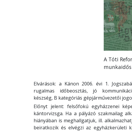
A Tóti Refo
munkaidős k
Elvárások: a Kánon 2006. évi 1. Jogszabál
rugalmas időbeosztás, jó kommunikác
készség, B kategóriás gépjárművezetői jogo
Előnyt jelent: felsőfokú egyházzenei kép
kántorvizsga. Ha a pályázó szakmailag alk
hiányában is meghallgatjuk, ill. alkalmazhat
beiratkozik és elvégzi az egyházkerületi 