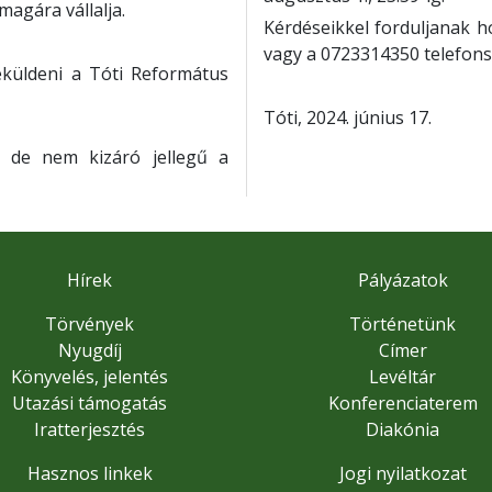
agára vállalja.
Kérdéseikkel forduljanak 
vagy a 0723314350 telefon
beküldeni a Tóti Református
Tóti, 2024. június 1
t, de nem kizáró jellegű a
Hírek
Pályázatok
Törvények
Történetünk
Nyugdíj
Címer
Könyvelés, jelentés
Levéltár
Utazási támogatás
Konferenciaterem
Iratterjesztés
Diakónia
Hasznos linkek
Jogi nyilatkozat