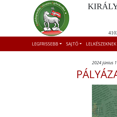
KIRÁL
4102
LEGFRISSEBB
SAJTÓ
LELKÉSZEKNEK
2024 június 1
PÁLYÁZ