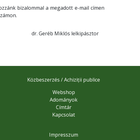
hozzánk bizalommal a megadott e-mail címen
számon.
7. dr. Geréb Miklós lelkipásztor
Közbeszerzés / Achiziții publice
Webshop
Adományok
Címtár
Kapcsolat
Impresszum