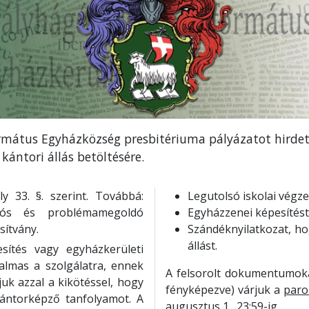
rmátus Egyházközség presbitériuma pályázatot hirdet
ántori állás betöltésére.
y 33. §. szerint. Továbbá:
Legutolsó iskolai vég
iós és problémamegoldó
Egyházzenei képesítést 
sítvány.
Szándéknyilatkozat, ho
állást.
esítés vagy egyházkerületi
almas a szolgálatra, ennek
A felsorolt dokumentumok
juk azzal a kikötéssel, hogy
fényképezve) várjuk a
paro
kántorképző tanfolyamot. A
augusztus 1., 23:59-ig.