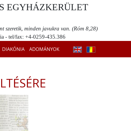
S EGYHÁZKERÜLET
ent szeretik, minden javukra van. (Róm 8,28)
a - tel/fax: +4-0259-435.386
DIAKÓNIA
ADOMÁNYOK
LTÉSÉRE