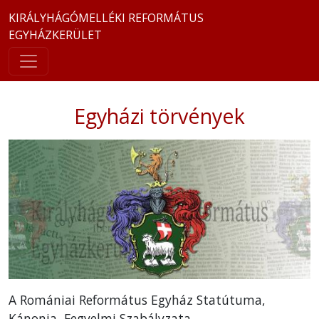
KIRÁLYHÁGÓMELLÉKI REFORMÁTUS
EGYHÁZKERÜLET
Egyházi törvények
A Romániai Református Egyház Statútuma,
Kánonja, Fegyelmi Szabályzata