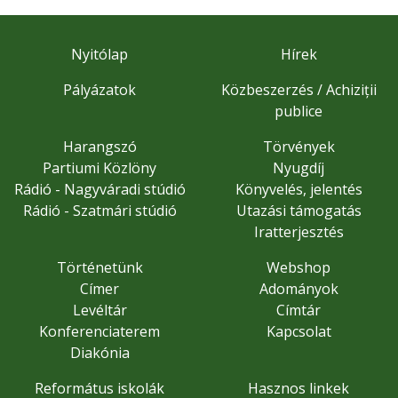
Nyitólap
Hírek
Pályázatok
Közbeszerzés / Achiziții
publice
Harangszó
Törvények
Partiumi Közlöny
Nyugdíj
Rádió - Nagyváradi stúdió
Könyvelés, jelentés
Rádió - Szatmári stúdió
Utazási támogatás
Iratterjesztés
Történetünk
Webshop
Címer
Adományok
Levéltár
Címtár
Konferenciaterem
Kapcsolat
Diakónia
Református iskolák
Hasznos linkek